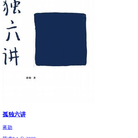
孤独六讲
蒋勋