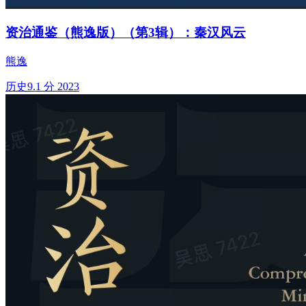
资治通鉴（熊逸版）（第3辑）：秦汉风云
熊逸
历史
9.1 分
2023