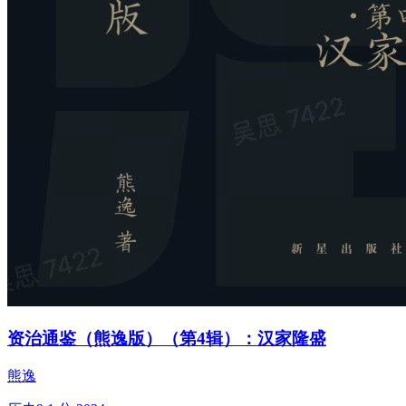
资治通鉴（熊逸版）（第4辑）：汉家隆盛
熊逸