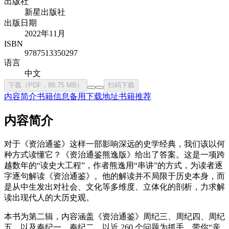
出版社
新星出版社
出版日期
2022年11月
ISBN
9787513350297
语言
中文
下载（PDF，88.75 MB）
扫码下载
内容简介
书籍信息
备用下载地址
书籍推荐
内容简介
对于《资治通鉴》这样一部影响深远的史学经典，我们该以何
种方式读懂它？《资治通鉴熊逸版》给出了答案。这是一项跨
越数年的“读史大工程”，作者熊逸用“串讲”的方式，为读者逐
字逐句解读《资治通鉴》。他的解读并不局限于历史本身，而
是从中生发出对社会、文化等多维度、立体化的剖析，力求解
读出现代人的大历史观。
本书为第二辑，内容涵盖《资治通鉴》周纪三、周纪四、周纪
五，以及秦纪一、秦纪二，以近 260 个问题为抓手，带你“亲