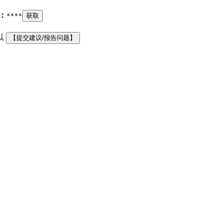
：
****
获取
以
【提交建议/报告问题】