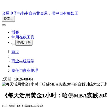
金屋电子书
书中自有黄金屋，书中自有颜如玉
搜索...
博客
常用在线工具
登录/注册
首页
商业与经济学
责任与商业伦理
2天前
（2026-08-04）
《每天活用黄金1小时：哈佛MBA实践20
[日] 鸠山玲人
著
郭子菱
译