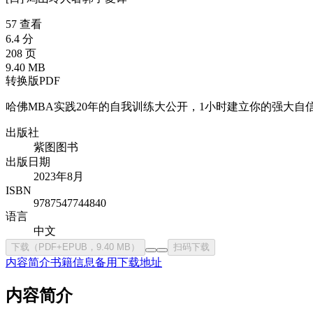
57 查看
6.4 分
208 页
9.40 MB
转换版PDF
哈佛MBA实践20年的自我训练大公开，1小时建立你的强大自
出版社
紫图图书
出版日期
2023年8月
ISBN
9787547744840
语言
中文
下载（PDF+EPUB，9.40 MB）
扫码下载
内容简介
书籍信息
备用下载地址
内容简介