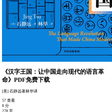
《汉字王国：让中国走向现代的语言革
命》PDF免费下载
[美] 石静远
著
林华
译
57 查看
8 分
278 页