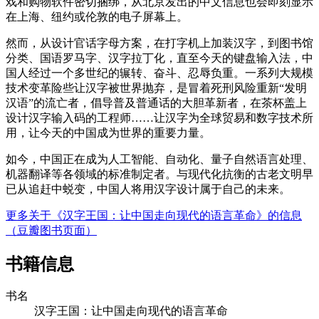
戏和购物软件密切捆绑，从北京发出的中文信息也会即刻显示
在上海、纽约或伦敦的电子屏幕上。
然而，从设计官话字母方案，在打字机上加装汉字，到图书馆
分类、国语罗马字、汉字拉丁化，直至今天的键盘输入法，中
国人经过一个多世纪的辗转、奋斗、忍辱负重。一系列大规模
技术变革险些让汉字被世界抛弃，是冒着死刑风险重新“发明
汉语”的流亡者，倡导普及普通话的大胆革新者，在茶杯盖上
设计汉字输入码的工程师……让汉字为全球贸易和数字技术所
用，让今天的中国成为世界的重要力量。
如今，中国正在成为人工智能、自动化、量子自然语言处理、
机器翻译等各领域的标准制定者。与现代化抗衡的古老文明早
已从追赶中蜕变，中国人将用汉字设计属于自己的未来。
更多关于《汉字王国：让中国走向现代的语言革命》的信息
（豆瓣图书页面）
书籍信息
书名
汉字王国：让中国走向现代的语言革命