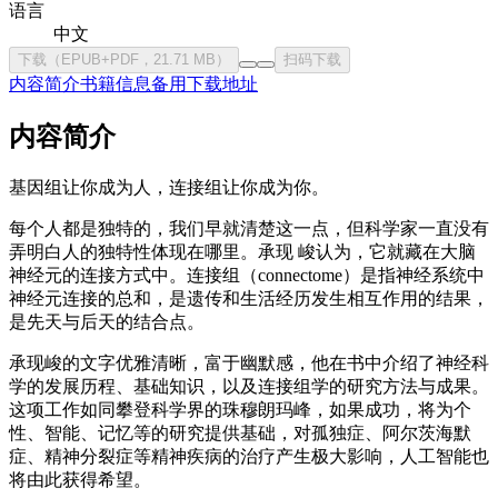
语言
中文
下载（EPUB+PDF，21.71 MB）
扫码下载
内容简介
书籍信息
备用下载地址
内容简介
基因组让你成为人，连接组让你成为你。
每个人都是独特的，我们早就清楚这一点，但科学家一直没有
弄明白人的独特性体现在哪里。承现 峻认为，它就藏在大脑
神经元的连接方式中。连接组（connectome）是指神经系统中
神经元连接的总和，是遗传和生活经历发生相互作用的结果，
是先天与后天的结合点。
承现峻的文字优雅清晰，富于幽默感，他在书中介绍了神经科
学的发展历程、基础知识，以及连接组学的研究方法与成果。
这项工作如同攀登科学界的珠穆朗玛峰，如果成功，将为个
性、智能、记忆等的研究提供基础，对孤独症、阿尔茨海默
症、精神分裂症等精神疾病的治疗产生极大影响，人工智能也
将由此获得希望。