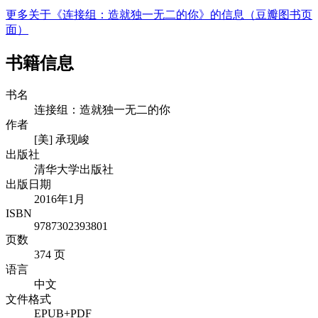
更多关于《连接组：造就独一无二的你》的信息（豆瓣图书页
面）
书籍信息
书名
连接组：造就独一无二的你
作者
[美] 承现峻
出版社
清华大学出版社
出版日期
2016年1月
ISBN
9787302393801
页数
374 页
语言
中文
文件格式
EPUB+PDF