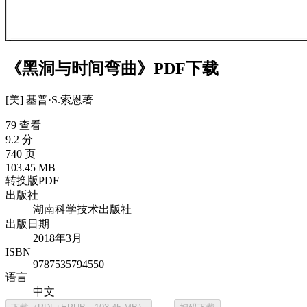
《黑洞与时间弯曲》PDF下载
[美] 基普·S.索恩
著
79 查看
9.2 分
740 页
103.45 MB
转换版PDF
出版社
湖南科学技术出版社
出版日期
2018年3月
ISBN
9787535794550
语言
中文