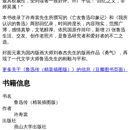
最具权威性，受到读者一致好评。许广平说：“回忆之文，非
师莫属！”
本书收录了许寿裳先生所撰写的《亡友鲁迅印象记》和《我所
认识的鲁迅》两部回忆录，时间跨度长，内容翔实，范围广
博，感情真挚，文笔醇厚。依民国原作排印，新增 21 张鲁迅
生活、交友、创作老照片，是鲁迅研究者和爱好者的不二之
选。
封面元素为国内版画大师刘春杰先生的版画作品《勇气》，再
现了一代文学大师鲁迅先生的刚毅与平和。
更多关于《鲁迅传（精装插图版）》的信息（豆瓣图书页面）
书籍信息
书名
鲁迅传（精装插图版）
作者
许寿裳
出版社
燕⼭⼤学出版社