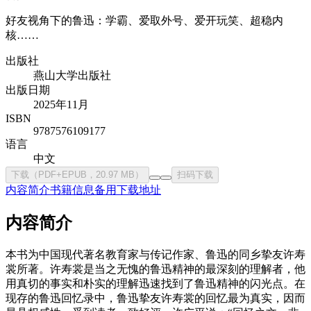
好友视角下的鲁迅：学霸、爱取外号、爱开玩笑、超稳内
核……
出版社
燕⼭⼤学出版社
出版日期
2025年11月
ISBN
9787576109177
语言
中文
下载（PDF+EPUB，20.97 MB）
扫码下载
内容简介
书籍信息
备用下载地址
内容简介
本书为中国现代著名教育家与传记作家、鲁迅的同乡挚友许寿
裳所著。许寿裳是当之无愧的鲁迅精神的最深刻的理解者，他
用真切的事实和朴实的理解迅速找到了鲁迅精神的闪光点。在
现存的鲁迅回忆录中，鲁迅挚友许寿裳的回忆最为真实，因而