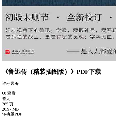
《鲁迅传（精装插图版）》PDF下载
许寿裳
著
68 查看
暂无
285 页
20.97 MB
转换版PDF