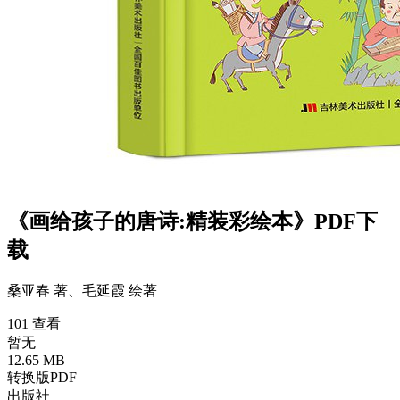
《画给孩子的唐诗:精装彩绘本》PDF下
载
桑亚春 著、毛延霞 绘
著
101 查看
暂无
12.65 MB
转换版PDF
出版社