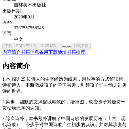
吉林美术出版社
出版日期
2020年9月
ISBN
9787557556945
语言
中文
下载（PDF+EPUB，12.65 MB）
扫码下载
内容简介
书籍信息
备用下载地址
书籍推荐
内容简介
1.本书以 25 位诗人的生平经历为线索，用故事的方式解读唐
诗和诗人，不断激发孩子的学习兴趣，引领孩子们主动走进唐
诗的世界。
2.风趣、幽默的文风配以精致的手绘插图，改变孩子对唐诗一
贯枯燥无聊的认知。
3.除唐诗外，本书额外讲解了中国诗歌的发展历程（上古—现
代诗歌），令孩子对中国诗歌产生初步的认识，并对其演变与