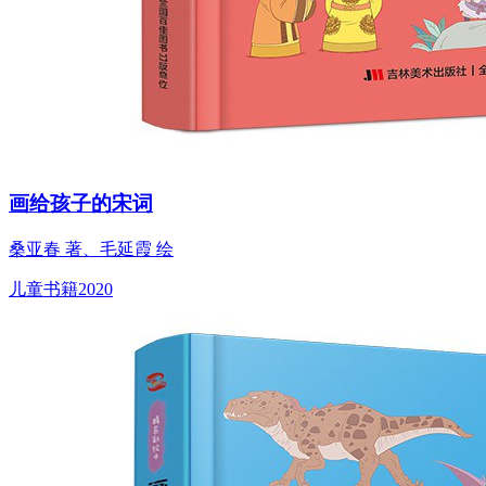
画给孩子的宋词
桑亚春 著、毛延霞 绘
儿童书籍
2020