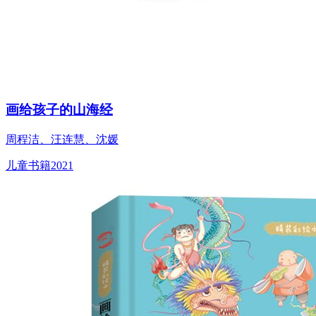
画给孩子的山海经
周程洁、汪连慧、沈媛
儿童书籍
2021