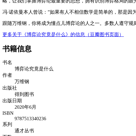
略，让我们掌握博弈论最重要的思想，拥有识别博弈格局的眼
冯·诺依曼本人曾说：”如果有人不相信数学是简单的，那是因
跟随万维钢，你将成为懂点儿博弈论的人之一。多数人遵守规
更多关于《博弈论究竟是什么》的信息（豆瓣图书页面）
书籍信息
书名
博弈论究竟是什么
作者
万维钢
出版社
得到图书
出版日期
2020年6月
ISBN
9787513340236
系列
通才丛书