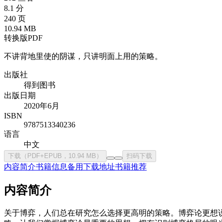
8.1 分
240 页
10.94 MB
转换版PDF
不讲背地里使的阴谋，只讲明面上用的策略。
出版社
得到图书
出版日期
2020年6月
ISBN
9787513340236
语言
中文
下载（PDF+EPUB，10.94 MB）
扫码下载
内容简介
书籍信息
备用下载地址
书籍推荐
内容简介
关于博弈，人们总在研究怎么选择更高明的策略。博弈论更想说