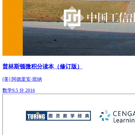
普林斯顿微积分读本（修订版）
[美] 阿德里安·班纳
数学
9.5 分
2016