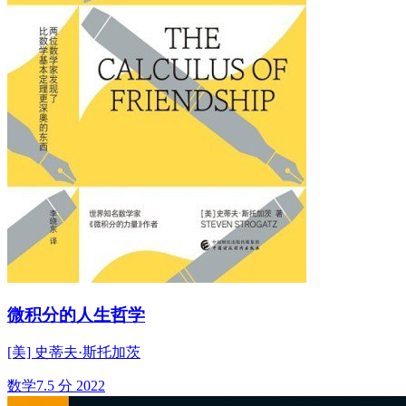
微积分的人生哲学
[美] 史蒂夫·斯托加茨
数学
7.5 分
2022