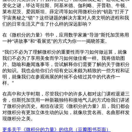
变化之谜，毕达哥拉斯、阿基米德、伽利略、开普勒、牛顿、
莱布尼茨、爱因斯坦、薛定谔等如何用微积分的“钥匙”打开了
宇宙奥秘之“锁”？这些谜题的解决方案对人类文明的进程和我
们的日常生活又产生了什么样的深远影响？
在《微积分的力量》书中，应用数学家兼“导游”斯托加茨将用
一种“讲故事”和“看展览”的方式为你一一揭晓答案。
“我们不必为了理解微积分的重要性而学习如何做运算，就像
我们不必为了享用美食而学习如何做佳肴一样。我将借助图
片、隐喻和趣闻逸事等，尝试解释你们需要了解的关于微积分
的知识。我也会给你们介绍有史以来颇为精致的一些方程和证
明，就像我们在参观画展的时候不会错过其中的代表作一
样。”
在高中和大学时期，尽管我们中的许多人都对这门课程退避三
舍，但斯托加茨用一种新颖独特和接地气儿的方式给我们讲述
了微积分的历史。相信在读完《微积分的力量》后，我们都会
对微积分有更加立体生动的认知，就像欣赏名画、名曲那样发
现微积分之美。
更多关于《微积分的力量》的信息（豆瓣图书页面）