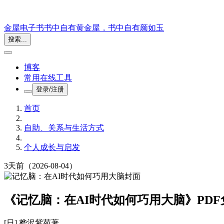
金屋电子书
书中自有黄金屋，书中自有颜如玉
搜索...
博客
常用在线工具
登录/注册
首页
自助、关系与生活方式
个人成长与启发
3天前
（2026-08-04）
《记忆脑：在AI时代如何巧用大脑》PD
[日] 桦沢紫苑
著