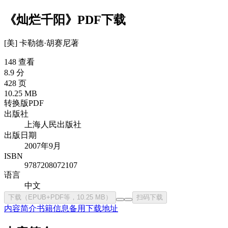
《灿烂千阳》PDF下载
[美] 卡勒德·胡赛尼
著
148 查看
8.9 分
428 页
10.25 MB
转换版PDF
出版社
上海人民出版社
出版日期
2007年9月
ISBN
9787208072107
语言
中文
下载（EPUB+PDF等，10.25 MB）
扫码下载
内容简介
书籍信息
备用下载地址