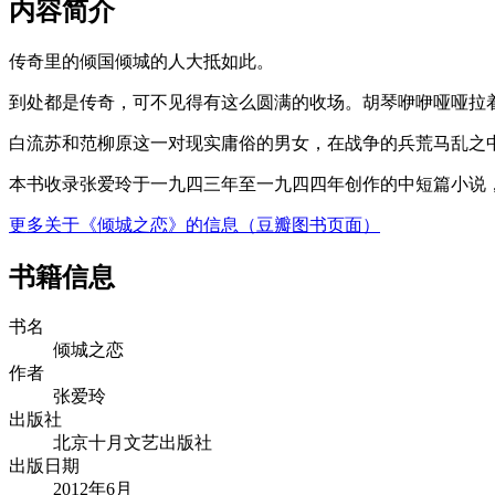
内容简介
传奇里的倾国倾城的人大抵如此。
到处都是传奇，可不见得有这么圆满的收场。胡琴咿咿哑哑拉
白流苏和范柳原这一对现实庸俗的男女，在战争的兵荒马乱之中
本书收录张爱玲于一九四三年至一九四四年创作的中短篇小说
更多关于《倾城之恋》的信息（豆瓣图书页面）
书籍信息
书名
倾城之恋
作者
张爱玲
出版社
北京十月文艺出版社
出版日期
2012年6月