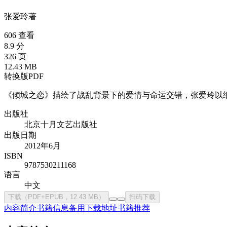
张爱玲
著
606 查看
8.9 分
326 页
12.43 MB
转换版PDF
《倾城之恋》描绘了战乱背景下的爱情与命运交错，张爱玲以
出版社
北京十月文艺出版社
出版日期
2012年6月
ISBN
9787530211168
语言
中文
下载（PDF+EPUB，12.43 MB）
扫码下载
内容简介
书籍信息
备用下载地址
书籍推荐