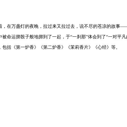
着，在万盏灯的夜晚，拉过来又拉过去，说不尽的苍凉的故事—
被命运掷骰子般地掷到了一起，于“一刹那”体会到了“一对平凡的
，包括《第一炉香》《第二炉香》《茉莉香片》《心经》等。