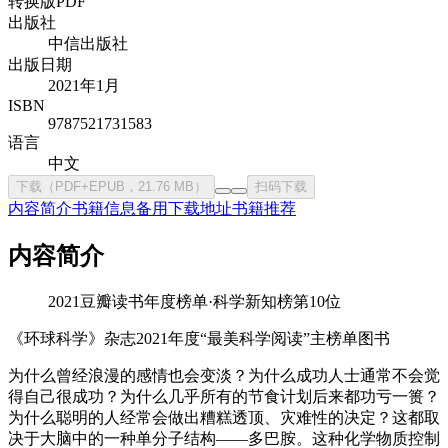
转换版PDF
出版社
中信出版社
出版日期
2021年1月
ISBN
9787521731583
语言
中文
下载（PDF+EPUB，21.76 MB）
扫码下载
内容简介
书籍信息
备用下载地址
书籍推荐
内容简介
2021豆瓣读书年度榜单·科学新知榜第10位
《环球科学》杂志2021年度“最美科学阅读”主榜单图书
为什么曾经浪漫的感情也会变淡？为什么成功人士通常不会觉
得自己很成功？为什么几乎所有的节食计划后来都功亏一篑？
为什么聪明的人经常会做出糟糕透顶、灾难性的决定？这都取
决于大脑中的一种单分子结构——多巴胺。这种化学物质控制