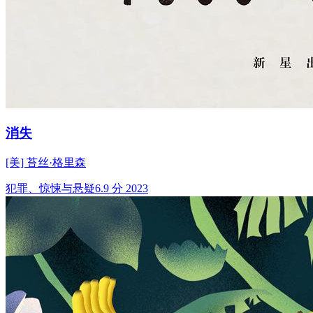
消失
[美] 苔丝·格里森
犯罪、惊悚与悬疑
6.9 分
2023