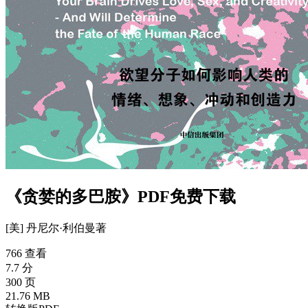
《贪婪的多巴胺》PDF免费下载
[美] 丹尼尔·利伯曼
著
766 查看
7.7 分
300 页
21.76 MB