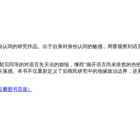
份认同的研究作品。出于自身对身份认同的敏感，周蕾观察到语
契贝同等的对语言先天论的烦恼，继而“揭开语言尚未痊愈的伤疤
失落感。本书不仅重新定义了后殖民研究中的地缘政治边界，还
豆瓣图书页面）