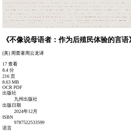
《不像说母语者：作为后殖民体验的言语》
[美] 周蕾
著
周云龙
译
17 查看
8.4 分
216 页
8.63 MB
OCR PDF
出版社
九州出版社
出版日期
2024年12月
ISBN
9787522533599
语言