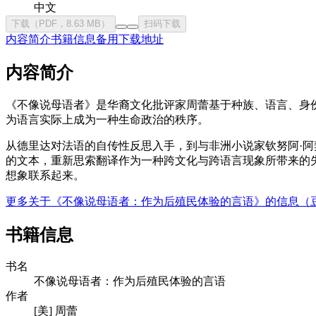
中文
下载（PDF，8.63 MB）
扫码下载
内容简介
书籍信息
备用下载地址
内容简介
《不像说母语者》是华裔文化批评家周蕾基于种族、语言、身
为语言实际上成为一种生命政治的秩序。
从德里达对法语的自传性反思入手，到与非洲小说家钦努阿·阿
的文本，重新思索翻译作为一种跨文化与跨语言现象所带来的
想象联系起来。
更多关于《不像说母语者：作为后殖民体验的言语》的信息（
书籍信息
书名
不像说母语者：作为后殖民体验的言语
作者
[美] 周蕾