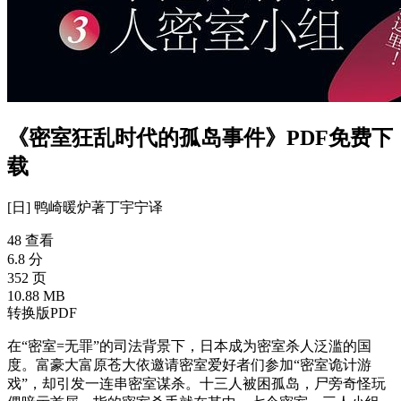
《密室狂乱时代的孤岛事件》PDF免费下
载
[日] 鸭崎暖炉
著
丁宇宁
译
48 查看
6.8 分
352 页
10.88 MB
转换版PDF
在“密室=无罪”的司法背景下，日本成为密室杀人泛滥的国
度。富豪大富原苍大依邀请密室爱好者们参加“密室诡计游
戏”，却引发一连串密室谋杀。十三人被困孤岛，尸旁奇怪玩