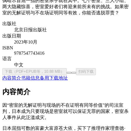
偶暗示首屈一指的密室杀手就在其中。七个密室、三人小组、
两大隐藏惊喜，密室爱好者们将迎来前所未有的挑战。如果密
室的无解证明与不在场证明同等有效，你能否逃脱罪责？
出版社
北京日报出版社
出版日期
2023年10月
ISBN
9787547743416
语言
中文
下载（PDF+EPUB等，10.88 MB）
扫码下载
内容简介
书籍信息
备用下载地址
内容简介
因“密室的无解证明与现场的不在证明有同等价值”的司法宣
判，日本成为只要现场是密室就可以保证无罪的国家，密室杀
人事件从此泛滥成灾。
日本屈指可数的富豪大富原苍大依，买下了推理作家理查德·