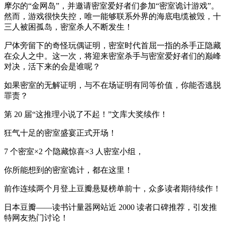
摩尔的“金网岛”，并邀请密室爱好者们参加“密室诡计游戏”。
然而，游戏很快失控，唯一能够联系外界的海底电缆被毁，十
三人被困孤岛，密室杀人不断发生！
尸体旁留下的奇怪玩偶证明，密室时代首屈一指的杀手正隐藏
在众人之中。这一次，将迎来密室杀手与密室爱好者们的巅峰
对决，活下来的会是谁呢？
如果密室的无解证明，与不在场证明有同等价值，你能否逃脱
罪责？
第 20 届“这推理小说了不起！”文库大奖续作！
狂气十足的密室盛宴正式开场！
7 个密室×2 个隐藏惊喜×3 人密室小组，
你所能想到的密室诡计，都在这里！
前作连续两个月登上豆瓣悬疑榜单前十，众多读者期待续作！
日本豆瓣——读书计量器网站近 2000 读者口碑推荐，引发推
特网友热门讨论！