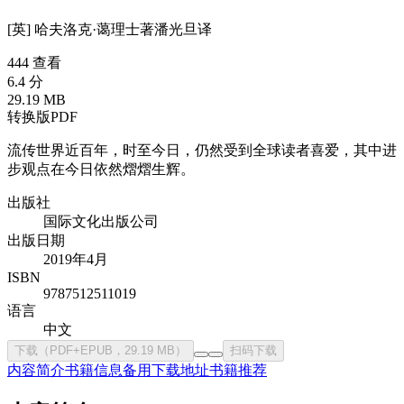
[英] 哈夫洛克·蔼理士
著
潘光旦
译
444 查看
6.4 分
29.19 MB
转换版PDF
流传世界近百年，时至今日，仍然受到全球读者喜爱，其中进
步观点在今日依然熠熠生辉。
出版社
国际文化出版公司
出版日期
2019年4月
ISBN
9787512511019
语言
中文
下载（PDF+EPUB，29.19 MB）
扫码下载
内容简介
书籍信息
备用下载地址
书籍推荐