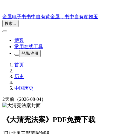
金屋电子书
书中自有黄金屋，书中自有颜如玉
搜索...
博客
常用在线工具
登录/注册
首页
历史
中国历史
2天前
（2026-08-04）
《大清宪法案》PDF免费下载
[日] 北鬼三郎
著
彭剑
译