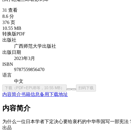
31 查看
8.6 分
376 页
10.55 MB
转换版PDF
出版社
广西师范大学出版社
出版日期
2023年3月
ISBN
9787559856470
语言
中文
下载（PDF+EPUB等，10.55 MB）
扫码下载
内容简介
书籍信息
备用下载地址
内容简介
为什么一位日本学者下定决心要给衰朽的中华帝国写一部宪法
出品