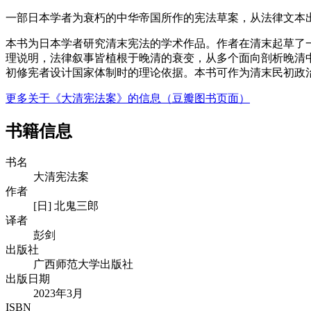
一部日本学者为衰朽的中华帝国所作的宪法草案，从法律文本
本书为日本学者研究清末宪法的学术作品。作者在清末起草了一
理说明，法律叙事皆植根于晚清的衰变，从多个面向剖析晚清
初修宪者设计国家体制时的理论依据。本书可作为清末民初政
更多关于《大清宪法案》的信息（豆瓣图书页面）
书籍信息
书名
大清宪法案
作者
[日] 北鬼三郎
译者
彭剑
出版社
广西师范大学出版社
出版日期
2023年3月
ISBN