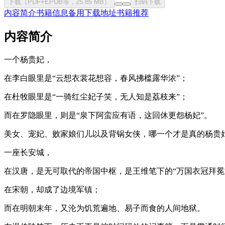
下载（PDF+EPUB等，25.85 MB）
扫码下载
内容简介
书籍信息
备用下载地址
书籍推荐
内容简介
一个杨贵妃，
在李白眼里是“云想衣裳花想容，春风拂槛露华浓”；
在杜牧眼里是“一骑红尘妃子笑，无人知是荔枝来”；
而在罗隐眼里，则是“泉下阿蛮应有语，这回休更怨杨妃”。
美女、宠妃、败家娘们儿以及背锅女侠，哪一个才是真的杨贵
一座长安城，
在汉唐，是无可取代的帝国中枢，是王维笔下的“万国衣冠拜冕
在宋朝，却成了边境军镇；
而在明朝末年，又沦为饥荒遍地、易子而食的人间地狱。