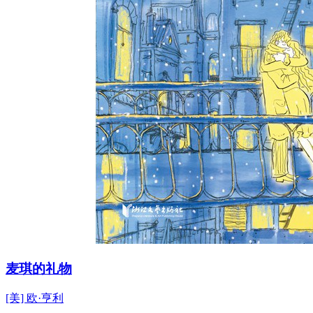
麦琪的礼物
[美] 欧·亨利