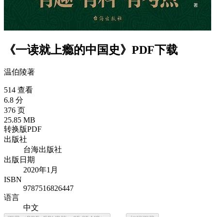
《一读就上瘾的中国史》PDF下载
温伯陵
著
514 查看
6.8 分
376 页
25.85 MB
转换版PDF
出版社
台海出版社
出版日期
2020年1月
ISBN
9787516826447
语言
中文