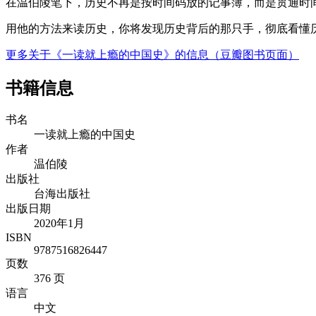
在温伯陵笔下，历史不再是按时间码放的记事簿，而是贯通时
用他的方法来读历史，你将发现历史背后的那只手，彻底看懂
更多关于《一读就上瘾的中国史》的信息（豆瓣图书页面）
书籍信息
书名
一读就上瘾的中国史
作者
温伯陵
出版社
台海出版社
出版日期
2020年1月
ISBN
9787516826447
页数
376 页
语言
中文