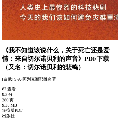
《我不知道该说什么，关于死亡还是爱
情：来自切尔诺贝利的声音》PDF下载
（又名：切尔诺贝利的悲鸣）
[白俄] S·A·阿列克谢耶维奇
著
82 查看
9.2 分
280 页
9.38 MB
转换版PDF
出版社