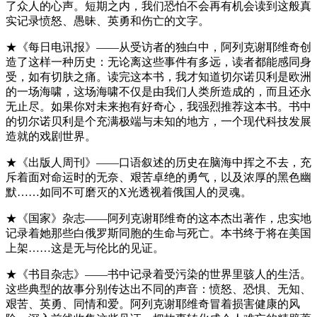
了众人的心声。短期之内，我们恐怕不会再有机会读到这般真
实记录愤怒、愚昧、英勇和伤亡的文字。
★《每日电讯报》——从受访者的独白中，阿列克谢耶维奇创
造了这样一种历史：无论离这些事件有多远，读者都能感同身
受，如有切肤之痛。读完这本书，我才知道切尔诺贝利是欧洲
的一场海啸，这场海啸不仅是由我们人类所造成的，而且还永
无止尽。如果你对未来抱有好奇心，我强烈推荐这本书。书中
的切尔诺贝利是个充满极端与未知的地方，一个现代科技发展
造就的戏剧世界。
★《出版人周刊》——口语叙述的历史在脑海中挥之不去，充
斥着面对命运时的无奈、艰苦卓绝的勇气，以及浓厚的黑色幽
默……如同不可磨灭的X光透视着俄国人的灵魂。
★《国家》杂志——阿列克谢耶维奇的这本杰出著作，忠实地
记录着她那些白俄罗斯同胞的生命与死亡。本书终于将在美国
上架……这是无与伦比的见证。
★《书目杂志》——书中记录着受污染的世界里骇人的生活。
这些典型的故事分别传达出不同的声音：愤怒、恐惧、无知、
艰苦、英勇、同情和爱。阿列克谢耶维奇冒着损害健康的风