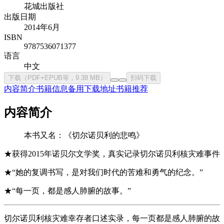
花城出版社
出版日期
2014年6月
ISBN
9787536071377
语言
中文
下载（PDF+EPUB等，9.38 MB）
扫码下载
内容简介
书籍信息
备用下载地址
书籍推荐
内容简介
本书又名：《切尔诺贝利的悲鸣》
★获得2015年诺贝尔文学奖，真实记录切尔诺贝利核灾难事件
★“她的复调书写，是对我们时代的苦难和勇气的纪念。”
★“每一页，都是感人肺腑的故事。”
切尔诺贝利核灾难幸存者口述实录，每一页都是感人肺腑的故