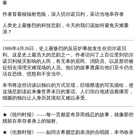
事
作者冒着核辐射危险，深入切尔诺贝利，采访当地幸存者
人类史上最惨烈的科技悲剧，今天的我们该如何避免灾难重
演？
1986年4月26日，史上最惨烈的反应炉事故发生在切尔诺贝
利。这是史上最浩大的悲剧之一。作者访问了上百位受到切尔
诺贝利核灾影响的人民，有无辜的居民、消防员、以及那些被
征招去清理灾难现场的人员。他们的故事透露出他们至今仍生
活在恐惧、愤怒和不安当中。
本书将这些访谈以独白的方式呈现，巨细靡遗的写实描绘，使
这场悲剧读起来像世界末日的童话。人们坦白地述说着痛苦，
细腻的独白让人身历其境却又难以承受。
★《纽约时报》——每一页都是奇异而残忍的故事，就像那些
残留在幸存者身上的辐射。
★《伦敦时报》——如同古希腊悲剧表演的合唱团，本书收录