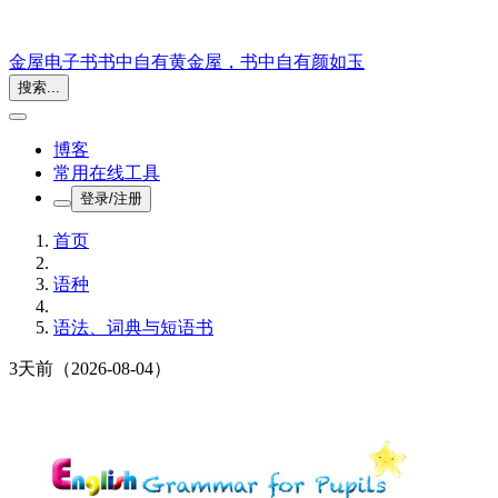
金屋电子书
书中自有黄金屋，书中自有颜如玉
搜索...
博客
常用在线工具
登录/注册
首页
语种
语法、词典与短语书
3天前
（2026-08-04）