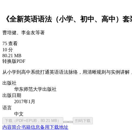
《全新英语语法（小学、初中、高中）套装
曹培健、李金友等
著
75 查看
10 分
80.21 MB
转换版PDF
从小学到高中系统打通英语语法脉络，用清晰规则与实例讲解
出版社
华东师范大学出版社
出版日期
2017年1月
语言
中文
下载（PDF+EPUB，80.21 MB）
扫码下载
内容简介
书籍信息
备用下载地址