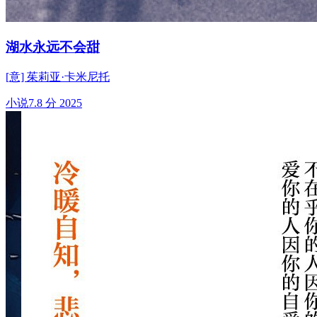
湖水永远不会甜
[意] 茱莉亚·卡米尼托
小说
7.8 分
2025