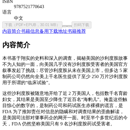
ISBN
9787521770643
语言
中文
下载（PDF+EPUB，30.01 MB）
扫码下载
内容简介
书籍信息
备用下载地址
书籍推荐
内容简介
本书基于翔实的史料和深入的调查，揭秘美国的沙利度胺故事
不为人知的一面，向美国几乎没有沙利度胺受害者的美国官方
叙事发起了挑战：尽管沙利度胺从未在美国上市，但多达 5 家
制药公司仍然向全美上千名医生提供了至少 250 万片沙利度胺
用于所谓的“临床试验”。
这些沙利度胺被随意地开给了近 2 万美国人，包括数千名育龄
妇女，其结果是美国至少降生了近百名“海豹儿”。掩盖这些触
目惊心的数字的，是制药公司和药试医生赤裸裸的谎言，是
FDA 为了推卸责任对信息的隐瞒和对调查结果的歪曲解读，
是美国司法部对肇事药企的网开一面。时至半个多世纪后的今
天，FDA 仍然坚称美国只有 9 名沙利度胺药试受害者。