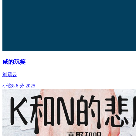
咸的玩笑
刘震云
小说
8.6 分
2025