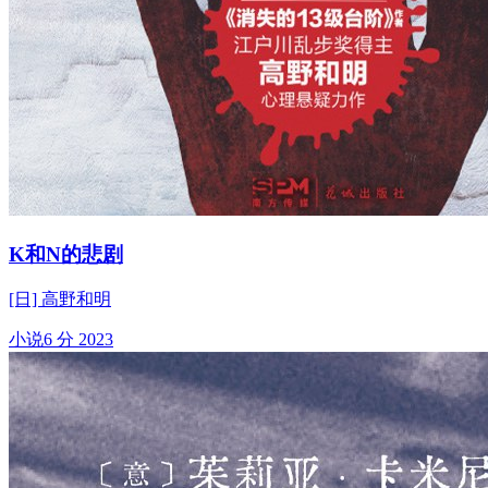
K和N的悲剧
[日] 高野和明
小说
6 分
2023