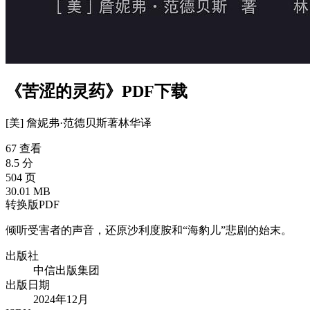
《苦涩的灵药》PDF下载
[美] 詹妮弗·范德贝斯
著
林华
译
67 查看
8.5 分
504 页
30.01 MB
转换版PDF
倾听受害者的声音，还原沙利度胺和“海豹儿”悲剧的始末。
出版社
中信出版集团
出版日期
2024年12月