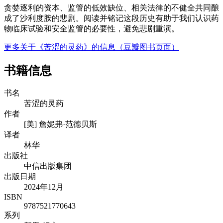
贪婪逐利的资本、监管的低效缺位、相关法律的不健全共同酿
成了沙利度胺的悲剧。阅读并铭记这段历史有助于我们认识药
物临床试验和安全监管的必要性，避免悲剧重演。
更多关于《苦涩的灵药》的信息（豆瓣图书页面）
书籍信息
书名
苦涩的灵药
作者
[美] 詹妮弗·范德贝斯
译者
林华
出版社
中信出版集团
出版日期
2024年12月
ISBN
9787521770643
系列