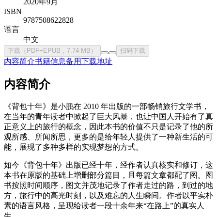
2020年9月
ISBN
9787508622828
语言
中文
下载（PDF+EPUB，7.74 MB）
扫码下载
内容简介
书籍信息
备用下载地址
内容简介
《背包十年》是小鹏在 2010 年出版的一部畅销旅行文学书，
在当年的青年读者中掀起了巨大风暴，也让中国人开始有了真
正意义上的旅行的概念，因此本书的价值不只是记录了他的所
观所感、所闻所思，更多的是给年轻人提供了一种新生活的可
能，展现了多种多样的实现梦想的方式。
如今《背包十年》出版已经十年，经作者认真核实和修订，这
本书在原版的基础上增删部分篇目，且每篇文章都配了图。图
书按照时间顺序，图文并茂地记录了作者走过的路，到过的地
方，旅行中的高光时刻，以及难忘的人生瞬间。作者以平实朴
素的语言风格，呈现给读者一段十余年来“在路上”的真实人
生。