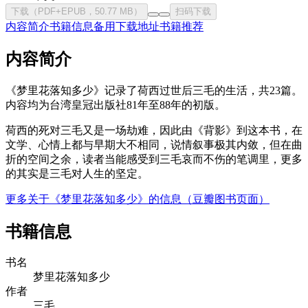
下载（PDF+EPUB，50.77 MB）
扫码下载
内容简介
书籍信息
备用下载地址
书籍推荐
内容简介
《梦里花落知多少》记录了荷西过世后三毛的生活，共23篇。
内容均为台湾皇冠出版社81年至88年的初版。
荷西的死对三毛又是一场劫难，因此由《背影》到这本书，在
文学、心情上都与早期大不相同，说情叙事极其内敛，但在曲
折的空间之余，读者当能感受到三毛哀而不伤的笔调里，更多
的其实是三毛对人生的坚定。
更多关于《梦里花落知多少》的信息（豆瓣图书页面）
书籍信息
书名
梦里花落知多少
作者
三毛