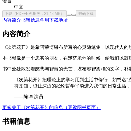
语言
中文
下载（PDF+EPUB等，21.43 MB）
扫码下载
内容简介
书籍信息
备用下载地址
内容简介
《次第花开》是希阿荣博堪布所写的心灵随笔集，以现代人的
本书就像是一个忠实的朋友，在迷茫脆弱的时候，给我们以鼓
书中处处散发着慈悲与智慧的光芒，堪布睿智柔和的文字，朴
《次第花开》把理论上的学习用到生活中修行，如书名“
持觉知，也让深涩的经论哲学平淡进入我们的日常生活，
——陈坤 演员
更多关于《次第花开》的信息（豆瓣图书页面）
书籍信息