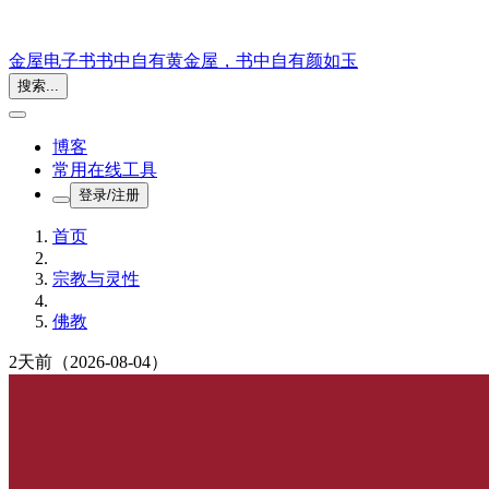
金屋电子书
书中自有黄金屋，书中自有颜如玉
搜索...
博客
常用在线工具
登录/注册
首页
宗教与灵性
佛教
2天前
（2026-08-04）