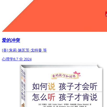
爱的冲突
[美] 朱莉·施瓦茨·戈特曼 等
心理学
8.7 分
2024