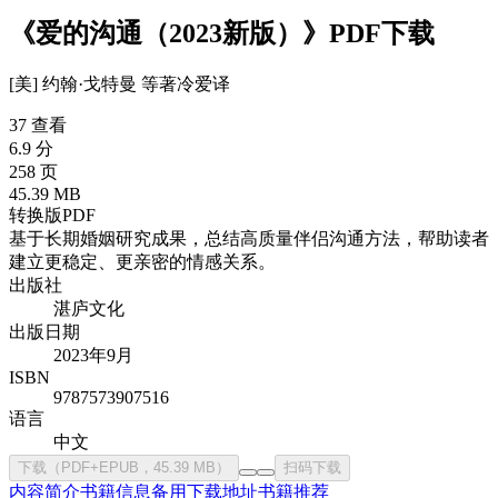
《爱的沟通（2023新版）》PDF下载
[美] 约翰·戈特曼 等
著
冷爱
译
37 查看
6.9 分
258 页
45.39 MB
转换版PDF
基于长期婚姻研究成果，总结高质量伴侣沟通方法，帮助读者
建立更稳定、更亲密的情感关系。
出版社
湛庐文化
出版日期
2023年9月
ISBN
9787573907516
语言
中文
下载（PDF+EPUB，45.39 MB）
扫码下载
内容简介
书籍信息
备用下载地址
书籍推荐