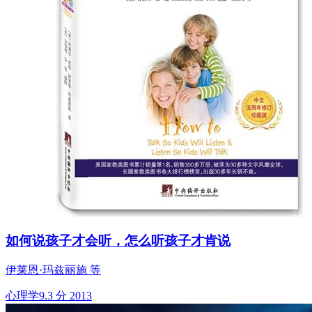
如何说孩子才会听，怎么听孩子才肯说
伊莱恩·玛兹丽施 等
心理学
9.3 分
2013