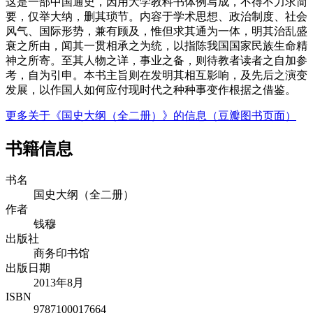
这是一部中国通史，因用大学教科书体例写成，不得不力求简
要，仅举大纳，删其琐节。内容于学术思想、政治制度、社会
风气、国际形势，兼有顾及，惟但求其通为一体，明其治乱盛
衰之所由，闻其一贯相承之为统，以指陈我国国家民族生命精
神之所寄。至其人物之详，事业之备，则待教者读者之自加参
考，自为引申。本书主旨则在发明其相互影响，及先后之演变
发展，以作国人如何应付现时代之种种事变作根据之借鉴。
更多关于《国史大纲（全二册）》的信息（豆瓣图书页面）
书籍信息
书名
国史大纲（全二册）
作者
钱穆
出版社
商务印书馆
出版日期
2013年8月
ISBN
9787100017664