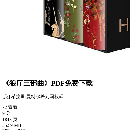
《狼厅三部曲》PDF免费下载
[英] 希拉里·曼特尔
著
刘国枝
译
72 查看
9 分
1848 页
35.59 MB