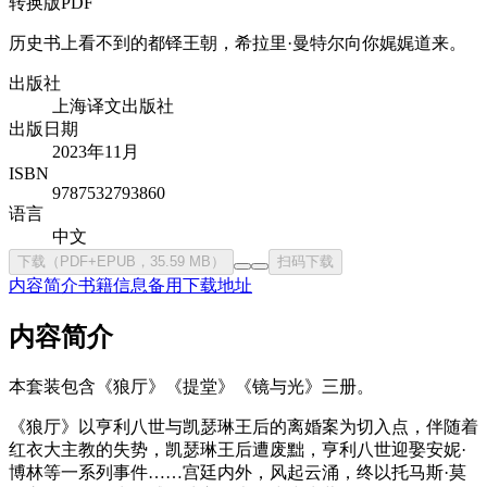
转换版PDF
历史书上看不到的都铎王朝，希拉里·曼特尔向你娓娓道来。
出版社
上海译文出版社
出版日期
2023年11月
ISBN
9787532793860
语言
中文
下载（PDF+EPUB，35.59 MB）
扫码下载
内容简介
书籍信息
备用下载地址
内容简介
本套装包含《狼厅》《提堂》《镜与光》三册。
《狼厅》以亨利八世与凯瑟琳王后的离婚案为切入点，伴随着
红衣大主教的失势，凯瑟琳王后遭废黜，亨利八世迎娶安妮·
博林等一系列事件……宫廷内外，风起云涌，终以托马斯·莫