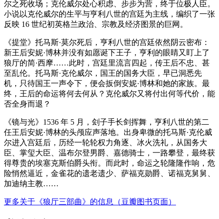
尔之死收场；克伦威尔处心积虑、步步为营，终于位极人臣。
小说以克伦威尔的生平与亨利八世的宫廷为主线，编织了一张
反映 16 世纪初英格兰政治、宗教及经济图景的巨网。
《提堂》托马斯·莫尔死后，亨利八世的宫廷依然阴云密布：
新王后安妮·博林并没有如愿诞下王子，亨利的眼睛又盯上了
狼厅的简·西摩……此时，宫廷里流言四起，传王后不忠、甚
至乱伦。托马斯·克伦威尔，国王的国务大臣，早已洞悉先
机，只待国王一声令下，便会扳倒安妮·博林和她的家族。最
终，王后的命运将何去何从？克伦威尔又将付出何等代价，能
否全身而退？
《镜与光》1536 年 5 月，刽子手长剑挥舞，亨利八世的第二
任王后安妮·博林的头颅应声落地。出身卑微的托马斯·克伦威
尔进入宫廷后，历经一轮轮权力角逐、冰火洗礼，从国务大
臣、掌玺大臣、温布尔登男爵、嘉德骑士，一路攀登，最终获
得尊贵的埃塞克斯伯爵头衔。而此时，命运之轮隆隆作响，危
险悄然逼近，金雀花的遗老遗少、萨福克勋爵、诺福克舅舅、
加迪纳主教……
更多关于《狼厅三部曲》的信息（豆瓣图书页面）