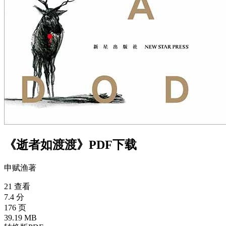
《逝者如渡渡》PDF下载
申赋渔
著
21 查看
7.4 分
176 页
39.19 MB