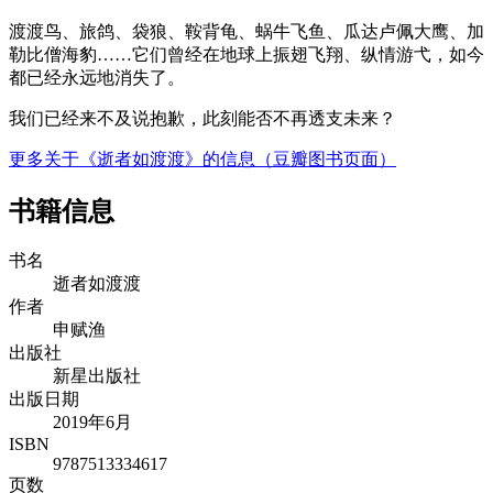
渡渡鸟、旅鸽、袋狼、鞍背龟、蜗牛飞鱼、瓜达卢佩大鹰、加
勒比僧海豹……它们曾经在地球上振翅飞翔、纵情游弋，如今
都已经永远地消失了。
我们已经来不及说抱歉，此刻能否不再透支未来？
更多关于《逝者如渡渡》的信息（豆瓣图书页面）
书籍信息
书名
逝者如渡渡
作者
申赋渔
出版社
新星出版社
出版日期
2019年6月
ISBN
9787513334617
页数