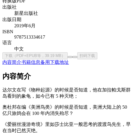
转换版PDF
出版社
新星出版社
出版日期
2019年6月
ISBN
9787513334617
语言
中文
下载（PDF+EPUB等，39.19 MB）
扫码下载
内容简介
书籍信息
备用下载地址
内容简介
达尔文在写《物种起源》的时候是否知道，他在加拉帕戈斯群
岛看到的象龟，如今已有 5 种灭绝；
奥杜邦在编《美洲鸟类》的时候是否知道，美洲大陆上的 50
亿只旅鸽会在 100 年内消失殆尽？
《爱丽丝漫游奇境》里如莎士比亚一般思考的渡渡鸟先生，早
在当时已然灭绝。