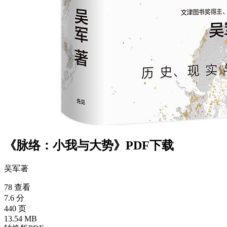
《脉络：小我与大势》PDF下载
吴军
著
78 查看
7.6 分
440 页
13.54 MB