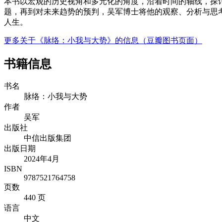
本书以宏观的历史视角和多元化的角度，沿着时间的轴线，探
题，再到对未来趋势的预判，吴军博士将他的观察、分析与思
人生。
更多关于《脉络：小我与大势》的信息（豆瓣图书页面）
书籍信息
书名
脉络：小我与大势
作者
吴军
出版社
中信出版集团
出版日期
2024年4月
ISBN
9787521764758
页数
440 页
语言
中文