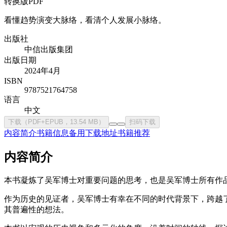
转换版PDF
看懂趋势演变大脉络，看清个人发展小脉络。
出版社
中信出版集团
出版日期
2024年4月
ISBN
9787521764758
语言
中文
下载（PDF+EPUB，13.54 MB）
扫码下载
内容简介
书籍信息
备用下载地址
书籍推荐
内容简介
本书凝炼了吴军博士对重要问题的思考，也是吴军博士所有作
作为历史的见证者，吴军博士有幸在不同的时代背景下，跨越
其普遍性的想法。