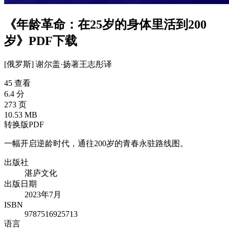
《年龄革命：在25岁的身体里活到200
岁》PDF下载
[俄罗斯] 谢尔盖·扬
著
王志彤
译
45 查看
6.4 分
273 页
10.53 MB
转换版PDF
一幅开启逆龄时代，通往200岁的青春永驻路线图。
出版社
湛庐文化
出版日期
2023年7月
ISBN
9787516925713
语言