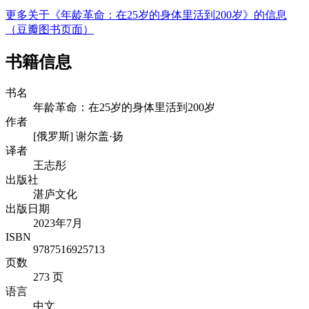
更多关于《年龄革命：在25岁的身体里活到200岁》的信息
（豆瓣图书页面）
书籍信息
书名
年龄革命：在25岁的身体里活到200岁
作者
[俄罗斯] 谢尔盖·扬
译者
王志彤
出版社
湛庐文化
出版日期
2023年7月
ISBN
9787516925713
页数
273 页
语言
中文