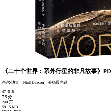
《二十个世界：系外行星的非凡故事》PD
奈尔·迪肯（Niall Deacon）
著
杨晨光
译
47 查看
7.5 分
240 页
59.15 MB