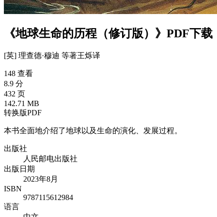
《地球生命的历程（修订版）》PDF下载
[英] 理查德·穆迪 等
著
王烁
译
148 查看
8.9 分
432 页
142.71 MB
转换版PDF
本书全面地介绍了地球以及生命的演化、发展过程。
出版社
人民邮电出版社
出版日期
2023年8月
ISBN
9787115612984
语言
中文