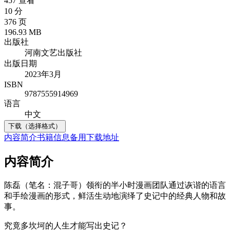
457 查看
10 分
376 页
196.93 MB
出版社
河南文艺出版社
出版日期
2023年3月
ISBN
9787555914969
语言
中文
下载（选择格式）
内容简介
书籍信息
备用下载地址
内容简介
陈磊（笔名：混子哥）领衔的半小时漫画团队通过诙谐的语言
和手绘漫画的形式，鲜活生动地演绎了史记中的经典人物和故
事。
究竟多坎坷的人生才能写出史记？