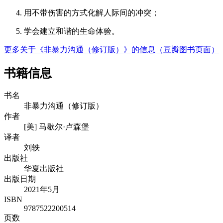
用不带伤害的方式化解人际间的冲突；
学会建立和谐的生命体验。
更多关于《非暴力沟通（修订版）》的信息（豆瓣图书页面）
书籍信息
书名
非暴力沟通（修订版）
作者
[美] 马歇尔·卢森堡
译者
刘轶
出版社
华夏出版社
出版日期
2021年5月
ISBN
9787522200514
页数