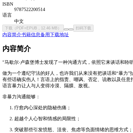
ISBN
9787522200514
语言
中文
下载（PDF+EPUB，12.46 MB）
扫码下载
内容简介
书籍信息
备用下载地址
内容简介
"马歇尔·卢森堡博士发现了一种沟通方式，依照它来谈话和聆
做为一个遵纪守法的好人，也许我们从来没有把谈话和“暴力”
有些话确实伤人！言语上的指责、嘲讽、否定、说教以及任意
语言暴力让人与人变得冷漠、隔膜、敌视。
非暴力沟通能够：
疗愈内心深处的隐秘伤痛；
超越个人心智和情感的局限性；
突破那些引发愤怒、沮丧、焦虑等负面情绪的思维方式；