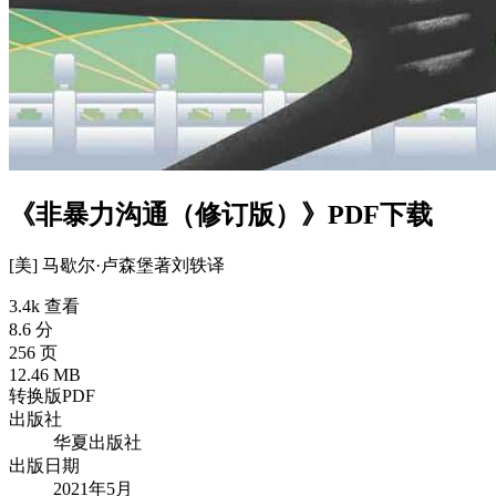
《非暴力沟通（修订版）》PDF下载
[美] 马歇尔·卢森堡
著
刘轶
译
3.4k 查看
8.6 分
256 页
12.46 MB
转换版PDF
出版社
华夏出版社
出版日期
2021年5月